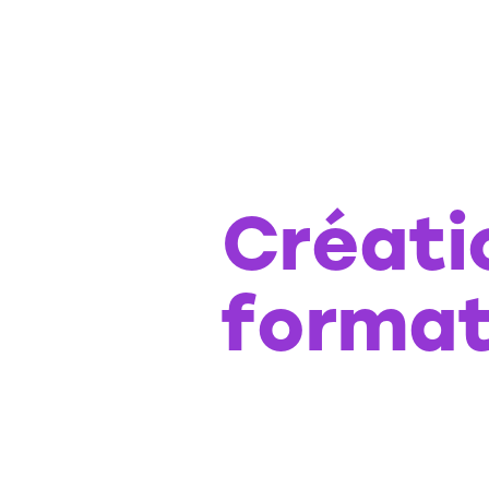
Créati
formati